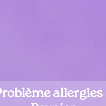
roblème allergies