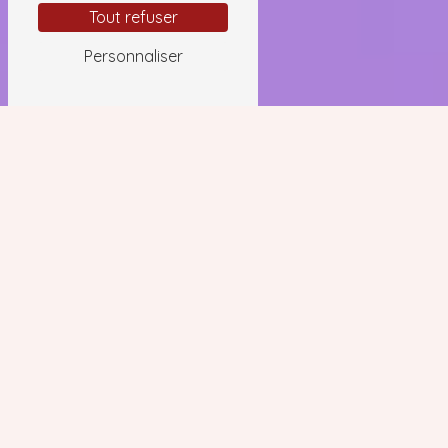
Tout refuser
Personnaliser
Problème allergies près de
Fuveau
PROBLÈME ALLERGIES À FUVEAU :
COMPRENDRE ET AGIR
Les allergies sont devenues un problème de
santé de plus en plus courant dans notre
société moderne, et la ville de Fuveau
n'échappe pas à cette tendance. Les
habitants de Fuveau peuvent être touchés