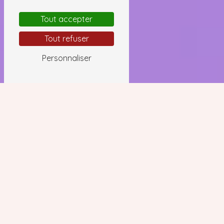
Tout accepter
Tout refuser
Personnaliser
Magnétiseur / Coupeur de feu
près de Trets
MAGNÉTISEUR / COUPEUR DE FEU À TRETS :
HÉLÈNE MAGOT
Située à Trets, Hélène Magot est une
praticienne en magnétisme reconnue pour
ses compétences en coupeur de feu. Avec