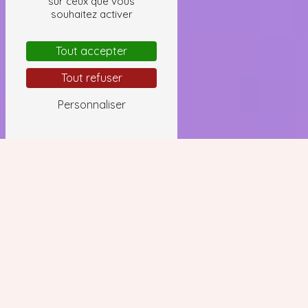
sur ceux que vous
souhaitez activer
Tout accepter
Tout refuser
Personnaliser
réflexologie plantaire près de
Gréasque
RÉFLEXOLOGIE PLANTAIRE À GRÉASQUE
AVEC HÉLÈNE MAGOT
À la recherche d'un moment de détente et de