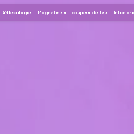
Réflexologie
Magnétiseur - coupeur de feu
Infos pr